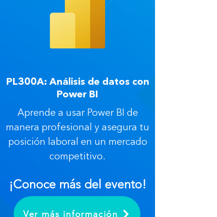
PL300A: Análisis de datos con
Power BI
Aprende a usar Power BI de
manera profesional y asegura tu
posición laboral en un mercado
competitivo.
¡Conoce más del evento!
Ver más información